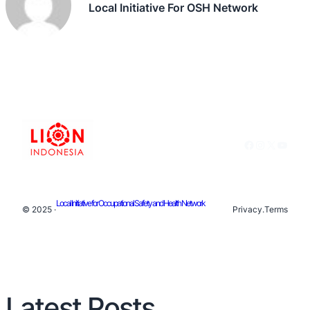
Local Initiative For OSH Network
Facebook
Instagram
X
YouTu
Local Initiative for Occupational Safety and Health Network
© 2025 ·
Privacy
.
Terms
Latest Posts