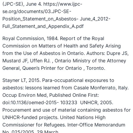
(JPC-SE), June 4. https://www.ijpc-
se.org/documents/03.JPC-SE-
Position_Statement_on_Asbestos- June_4_2012-
Full_Statement_and_Appendix_A.pdf
Royal Commission, 1984. Report of the Royal
Commission on Matters of Health and Safety Arising
from the Use of Asbestos in Ontario. Authors: Dupre JS,
Mustard JF, Uffen RJ. , Ontario Ministry of the Attorney
General, Queen’s Printer for Ontario , Toronto.
Stayner LT, 2015. Para-occupational exposures to
asbestos: lessons learned from Casale Monferrato, Italy.
Occup Environ Med, Published Online First:
doi:10.1136/oemed-2015- 103233 UNHCR, 2005.
Procurement and use of material containing asbestos for
UNHCR-funded projects. United Nations High
Commissioner for Refugees. Inter-Office Memorandum
No. 025/2005. 29 March.