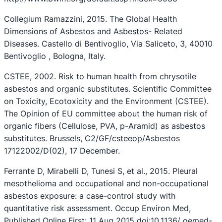
Collegium Ramazzini, 2015. The Global Health
Dimensions of Asbestos and Asbestos- Related
Diseases. Castello di Bentivoglio, Via Saliceto, 3, 40010
Bentivoglio , Bologna, Italy.
CSTEE, 2002. Risk to human health from chrysotile
asbestos and organic substitutes. Scientific Committee
on Toxicity, Ecotoxicity and the Environment (CSTEE).
The Opinion of EU committee about the human risk of
organic fibers (Cellulose, PVA, p-Aramid) as asbestos
substitutes. Brussels, C2/GF/csteeop/Asbestos
17122002/D(02), 17 December.
Ferrante D, Mirabelli D, Tunesi S, et al., 2015. Pleural
mesothelioma and occupational and non-occupational
asbestos exposure: a case-control study with
quantitative risk assessment. Occup Environ Med,
Published Online First: 11 Aug 2015 doi:10.1136/ oemed-